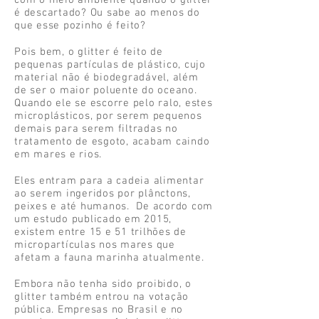
com o meio ambiente quando o glitter
é descartado? Ou sabe ao menos do
que esse pozinho é feito?
Pois bem, o glitter é feito de
pequenas partículas de plástico, cujo
material não é biodegradável, além
de ser o maior poluente do oceano.
Quando ele se escorre pelo ralo, estes
microplásticos, por serem pequenos
demais para serem filtradas no
tratamento de esgoto, acabam caindo
em mares e rios.
Eles entram para a cadeia alimentar
ao serem ingeridos por plânctons,
peixes e até humanos. De acordo com
um estudo publicado em 2015,
existem entre 15 e 51 trilhões de
micropartículas nos mares que
afetam a fauna marinha atualmente.
Embora não tenha sido proibido, o
glitter também entrou na votação
pública. Empresas no Brasil e no