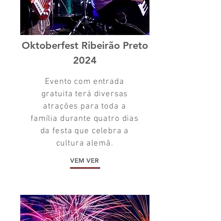
Oktoberfest Ribeirão Preto
2024
Evento com entrada
gratuita terá diversas
atrações para toda a
família durante quatro dias
da festa que celebra a
cultura alemã.
VEM VER