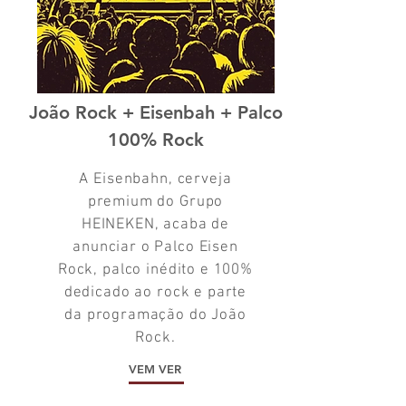
João Rock + Eisenbah + Palco
100% Rock
A Eisenbahn, cerveja
premium do Grupo
HEINEKEN, acaba de
anunciar o Palco Eisen
Rock, palco inédito e 100%
dedicado ao rock e parte
da programação do João
Rock.
VEM VER