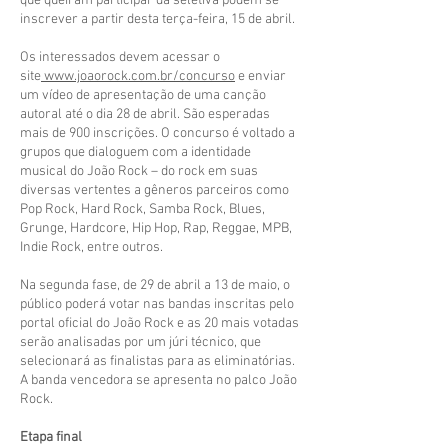
que queiram participar da seletiva podem se
inscrever a partir desta terça-feira, 15 de abril.
Os interessados devem acessar o
site
www.joaorock.com.br/concurso
e enviar
um vídeo de apresentação de uma canção
autoral até o dia 28 de abril. São esperadas
mais de 900 inscrições. O concurso é voltado a
grupos que dialoguem com a identidade
musical do João Rock – do rock em suas
diversas vertentes a gêneros parceiros como
Pop Rock, Hard Rock, Samba Rock, Blues,
Grunge, Hardcore, Hip Hop, Rap, Reggae, MPB,
Indie Rock, entre outros.
Na segunda fase, de 29 de abril a 13 de maio, o
público poderá votar nas bandas inscritas pelo
portal oficial do João Rock e as 20 mais votadas
serão analisadas por um júri técnico, que
selecionará as finalistas para as eliminatórias.
A banda vencedora se apresenta no palco João
Rock.
Etapa final