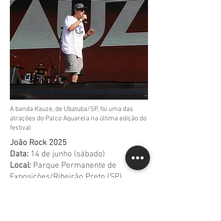
A banda Kauze, de Ubatuba/SP, foi uma das
atrações do Palco Aquarela na última edição do
festival
João Rock 2025
Data:
14 de junho (sábado)
Local:
Parque Permanente de
Exposições/Ribeirão Preto (SP)
Ingressos:
site
ou loja oficial do
festival no Shopping Iguatemi Ribeirão
Preto