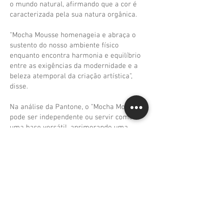
o mundo natural, afirmando que a cor é
caracterizada pela sua natura orgânica.
"Mocha Mousse homenageia e abraça o
sustento do nosso ambiente físico
enquanto encontra harmonia e equilíbrio
entre as exigências da modernidade e a
beleza atemporal da criação artística",
disse.
Na análise da Pantone, o "Mocha Mousse"
pode ser independente ou servir como
uma base versátil, aprimorando uma
ampla gama de paletas e aplicações –
desde designs minimalistas até designs
ricamente detalhados.
O
"Peach Fuzz" fica em 2024
, dando boas-
vindas ao Mocha Mousse.